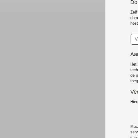
Do
Zel
dom
host
Aa
Het
tech
de s
toeg
Ve
Hier
Moc
serv
van 