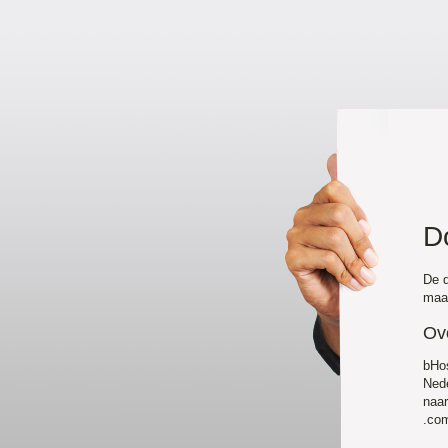
D
De d
maar
Ov
bHo
Nede
naa
.com