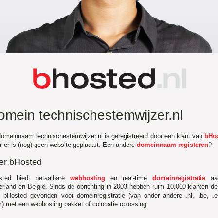
omein technischestemwijzer.nl
omeinnaam technischestemwijzer.nl is geregistreerd door een klant van
bHo
 er is (nog) geen website geplaatst. Een andere
domeinnaam registeren
?
er bHosted
sted biedt betaalbare
webhosting
en real-time
domeinregistratie
aa
rland en België. Sinds de oprichting in 2003 hebben ruim 10.000 klanten d
r bHosted gevonden voor domeinregistratie (van onder andere .nl, .be, .
) met een webhosting pakket of colocatie oplossing.