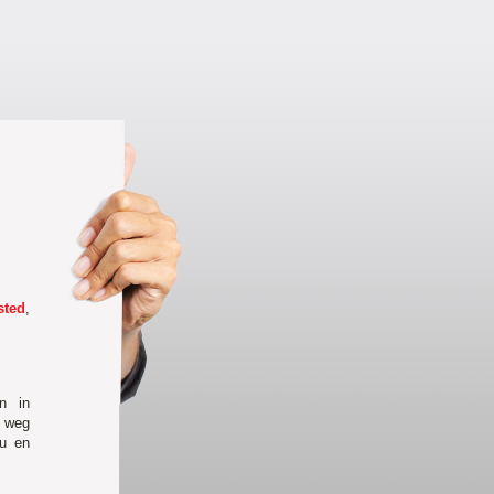
sted
,
n in
e weg
eu en