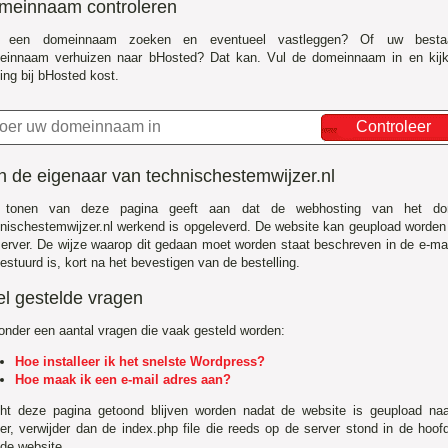
meinnaam controleren
f een domeinnaam zoeken en eventueel vastleggen? Of uw besta
einnaam verhuizen naar bHosted? Dat kan. Vul de domeinnaam in en kij
ing bij bHosted kost.
Controleer
n de eigenaar van technischestemwijzer.nl
 tonen van deze pagina geeft aan dat de webhosting van het do
nischestemwijzer.nl werkend is opgeleverd. De website kan geupload worden
erver. De wijze waarop dit gedaan moet worden staat beschreven in de e-mai
estuurd is, kort na het bevestigen van de bestelling.
el gestelde vragen
onder een aantal vragen die vaak gesteld worden:
Hoe installeer ik het snelste Wordpress?
Hoe maak ik een e-mail adres aan?
ht deze pagina getoond blijven worden nadat de website is geupload na
er, verwijder dan de index.php file die reeds op de server stond in de hoo
de website.