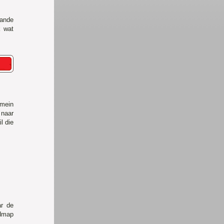
ande
k wat
mein
 naar
l die
ar de
fdmap